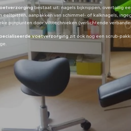
oetverzorging
bestaat uit: nagels bijknippen, overtollig e
n eeltpitten, aanpakken van schimmel- of kalknagels, inge
eke pijnpunten door vilttechnieken (verlichtende verbande
pecialiseerde voetverzorging
zit ook nog een scrub-pakk
ge.