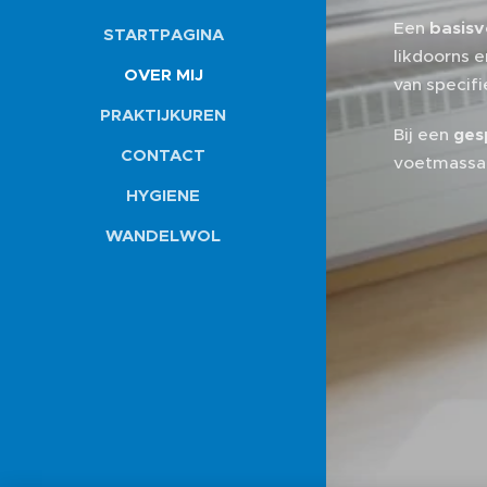
Een
basisv
STARTPAGINA
likdoorns e
OVER MIJ
van specifi
PRAKTIJKUREN
Bij een
ges
CONTACT
voetmassa
HYGIENE
WANDELWOL