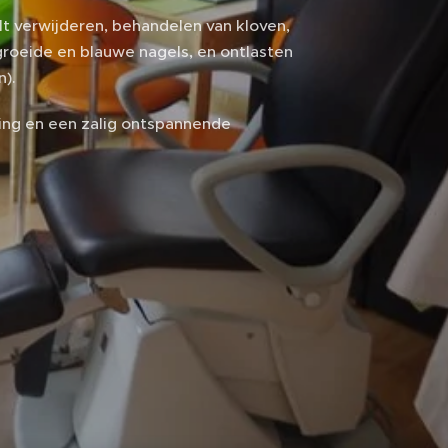
elt verwijderen, behandelen van kloven,
groeide en blauwe nagels, en ontlasten
n).
ing en een zalig ontspannende