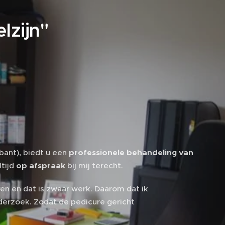
lzijn"
ant), biedt u een
professionele behandeling van
ltijd
op afspraak
bij mij terecht.
n en dat is zwaar werk. Daarom dat ik
derzoek. Zodat de pedicure gericht