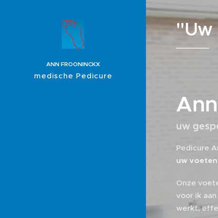
"Uw 
ANN FROONINCKX
medische Pedicure
Ann
uw gespe
Pedicure A
uw voeten
Onze voete
voor ik aa
werkt, eff