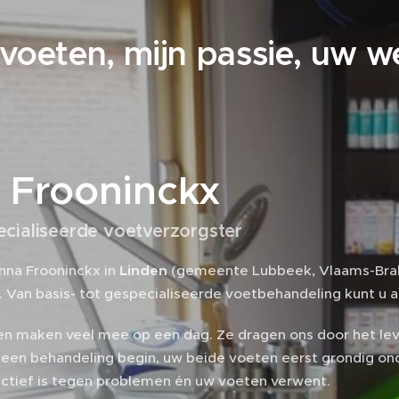
voeten, mijn passie, uw we
 Frooninckx
cialiseerde voetverzorgster
nna Frooninckx in
Linden
(gemeente Lubbeek, Vlaams-Brab
. Van basis- tot gespecialiseerde voetbehandeling kunt u a
n maken veel mee op een dag. Ze dragen ons door het leve
n een behandeling begin, uw beide voeten eerst grondig on
ectief is tegen problemen én uw voeten verwent.